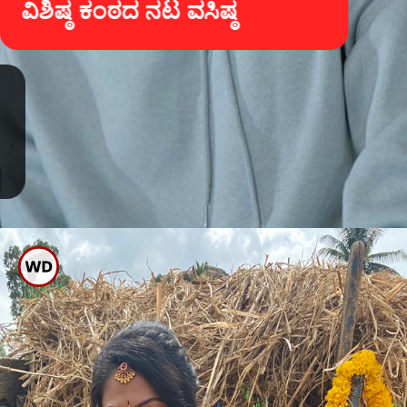
ವಿಶಿಷ್ಠ ಕಂಠದ ನಟ ವಸಿಷ್ಠ
ವಸಿಷ್ಠ ಸಿಂಹ ಮತ್ತು ಹರಿಪ್ರಿಯಾ ಎಂಗೇಜ್
ಮೆಂಟ್ ಫೋಟೋಗಳು ಹೊರ ಬಂದಿದ್ದು, ಈಗ
ಎಲ್ಲೆಡೆ ವೈರಲ್ ಆಗಿದೆ. ಆ ಮೂಲಕ ಇಬ್ಬರ
ಸಂಬಂಧ ಅಧಿಕೃತವಾಗಿದೆ.