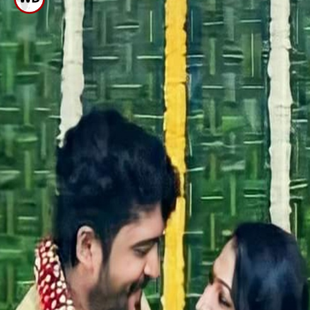
ದುಬೈಗೆ ತೆರಳಿದಾಗ ಸಂಬಂಧ ಬಹಿರಂಗ