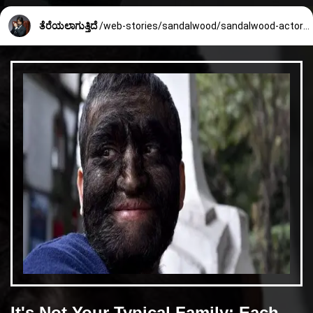
ತೆರೆಯಲಾಗುತ್ತಿದೆ
/web-stories/sandalwood/sandalwood-actors-first-salary-389_4_1670125954.html