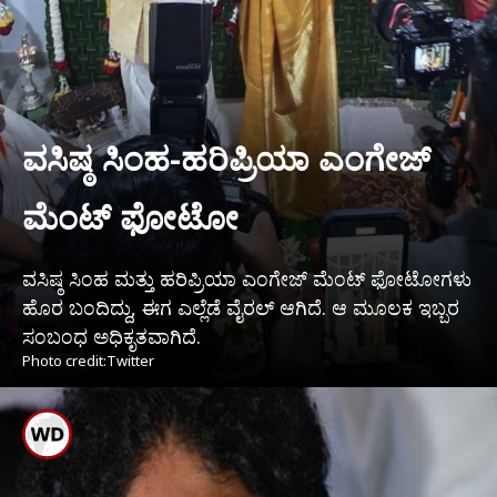
ವಸಿಷ್ಠ ಸಿಂಹ-ಹರಿಪ್ರಿಯಾ ಎಂಗೇಜ್
ಮೆಂಟ್ ಫೋಟೋ
ವಸಿಷ್ಠ ಸಿಂಹ ಮತ್ತು ಹರಿಪ್ರಿಯಾ ಎಂಗೇಜ್ ಮೆಂಟ್ ಫೋಟೋಗಳು
ಹೊರ ಬಂದಿದ್ದು, ಈಗ ಎಲ್ಲೆಡೆ ವೈರಲ್ ಆಗಿದೆ. ಆ ಮೂಲಕ ಇಬ್ಬರ
ಸಂಬಂಧ ಅಧಿಕೃತವಾಗಿದೆ.
Photo credit:Twitter