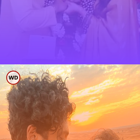
ಹಿರಿಯರ ಸಮ್ಮುಖದಲ್ಲಿ
ರಿಂಗ್ ಎಕ್ಸ್ ಚೇಂಜ್