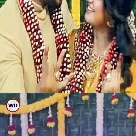
ಎಂಗೇಜ್ ಮೆಂಟ್ ಮಾಡಿಕೊಂಡ
ಜೋಡಿ