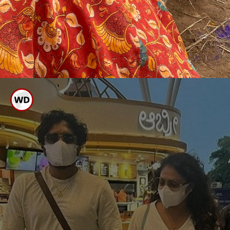
ಹಂಚಿಕೊಂಡ ಜೋಡಿ
ಪ್ರತಿಭಾವಂತ ನಟಿ ಹರಿಪ್ರಿಯಾ
ವಸಿಷ್ಠ ಸಿಂಹ ಮತ್ತು ಹರಿಪ್ರಿಯಾ ಎಂಗೇಜ್
ಮೆಂಟ್ ಫೋಟೋಗಳು ಹೊರ ಬಂದಿದ್ದು, ಈಗ
ಎಲ್ಲೆಡೆ ವೈರಲ್ ಆಗಿದೆ. ಆ ಮೂಲಕ ಇಬ್ಬರ
ಸಂಬಂಧ ಅಧಿಕೃತವಾಗಿದೆ.