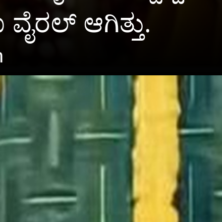
ರಲ್ ಆಗಿತ್ತು.
m