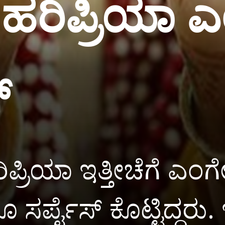
ಹ-ಹರಿಪ್ರಿಯಾ 
್
ರಿಪ್ರಿಯಾ ಇತ್ತೀಚೆಗೆ ಎಂ
 ಸರ್ಪೈಸ್ ಕೊಟ್ಟಿದ್ದರ