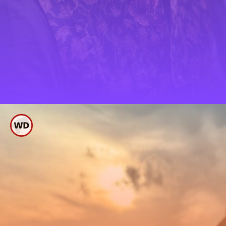
ಹೊಸ ವರ್ಷದ
ಫೋಟೋದಿಂದ ಸೀಕ್ರೆಟ್