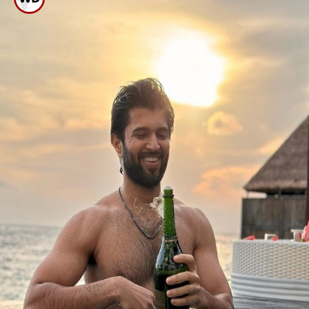
ಇತ್ತೀಚೆಗೆ ಮಾಲ್ಡೀವ್ಸ್ ಪ್ರವಾಸ