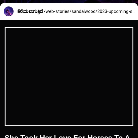
ತೆರೆಯಲಾಗುತ್ತಿದೆ
/web-stories/sandalwood/2023-upcoming-sandalwood-movies-523_4_1672573467.html