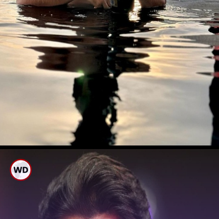
ಪ್ರವಾಸ ಖಚಿತಪಡಿಸಿದ ಫೋಟೋ