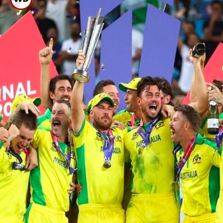
ಟಿ20 ವಿಶ್ವಕಪ್ ವಿಜೇತ ಆರು ತಂಡಗಳು
ಯಾವುವು?