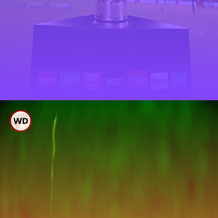
ಟಿ20 ವಿಶ್ವಕಪ್ ವಿಜೇತ
ಆರು ತಂಡಗಳು