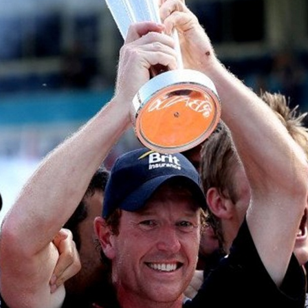
ಟಿ20 ವಿಶ್ವಕಪ್
ವಿಜೇತ ಆರು