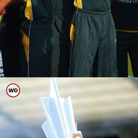
ತಂಡಗಳು ಯಾವುವು?
ಟಿ20 ವಿಶ್ವಕಪ್ ಆರಂಭವಾಗಿದ್ದು ಈ ಮೊದಲು
ಆರು ಬಾರಿ ಪ್ರಶಸ್ತಿ ಗೆದ್ದ ತಂಡಗಳ ಫೋಟೋ
ಗ್ಯಾಲರಿ ಇಲ್ಲಿದೆ ನೋಡಿ.