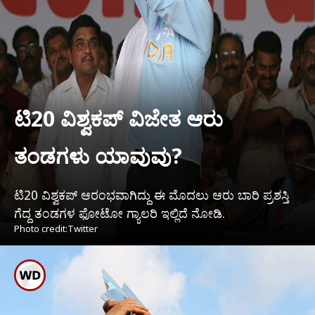
ಟಿ20 ವಿಶ್ವಕಪ್ ವಿಜೇತ ಆರು
ತಂಡಗಳು ಯಾವುವು?
ಟಿ20 ವಿಶ್ವಕಪ್ ಆರಂಭವಾಗಿದ್ದು ಈ ಮೊದಲು ಆರು ಬಾರಿ ಪ್ರಶಸ್ತಿ
ಗೆದ್ದ ತಂಡಗಳ ಫೋಟೋ ಗ್ಯಾಲರಿ ಇಲ್ಲಿದೆ ನೋಡಿ.
Photo credit:Twitter