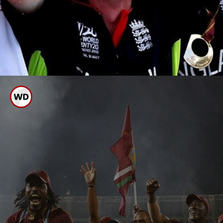
ತಂಡಗಳು
ಯಾವುವು?
ಟಿ20 ವಿಶ್ವಕಪ್ ವಿಜೇತ ಆರು
ತಂಡಗಳು ಯಾವುವು?
ಟಿ20 ವಿಶ್ವಕಪ್ ಆರಂಭವಾಗಿದ್ದು ಈ ಮೊದಲು
ಆರು ಬಾರಿ ಪ್ರಶಸ್ತಿ ಗೆದ್ದ ತಂಡಗಳ ಫೋಟೋ
ಗ್ಯಾಲರಿ ಇಲ್ಲಿದೆ ನೋಡಿ.