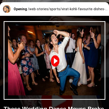
Opening
/web-stories/sports/virat-kohli-favourite-dishes-in-his-restaurent-157_1_1665719200.html