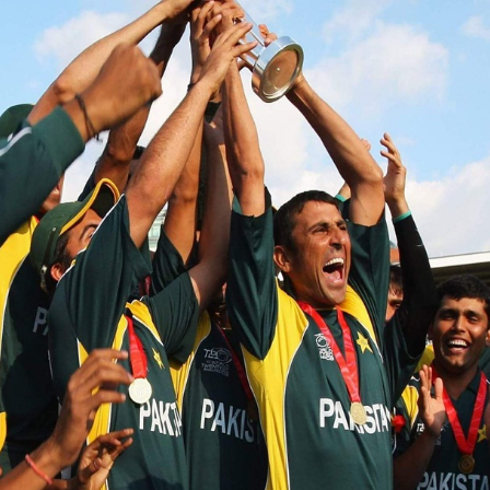
ಟಿ20 ವಿಶ್ವಕಪ್ ವಿಜೇತ ಆರು