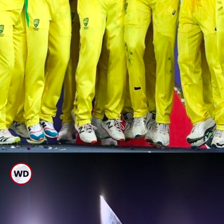
ಟಿ20 ವಿಶ್ವಕಪ್ ವಿಜೇತ ಆರು
ತಂಡಗಳು ಯಾವುವು?