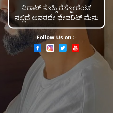
ವಿರಾಟ್ ಕೊಹ್ಲಿ ರೆಸ್ಟೋರೆಂಟ್
ನಲ್ಲಿದೆ ಅವರದೇ ಫೇವರಿಟ್ ಮೆನು
Follow Us on :-