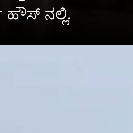
ಹೌಸ್ ನಲ್ಲಿ.