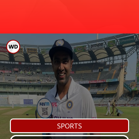
ಟೀಂ ಇಂಡಿಯಾ ಕ್ರಿಕೆಟಿಗ ಕೆಎಲ್ ರಾಹುಲ್ ಕಳಪೆ
2022 ರಲ್ಲಿ 125 ರನ್,
ಫಾರ್ಮ್ ನಿಂದಾಗಿ ಭಾರೀ ಟೀಕೆಗೊಳಗಾಗಿದ್ದಾರೆ.
ಇದೀಗ ಮುಕ್ತಾಯಗೊಂಡ ಬಾಂಗ್ಲಾ ಸರಣಿಯಲ್ಲೂ
ಸರಾಸರಿ 20.83 ರನ್
ಅವರ ಕಳಪೆ ಫಾರ್ಮ್ ಮುಂದುವರಿದಿದೆ.
SPORTS