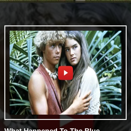
ತೆರೆಯಲಾಗುತ್ತಿದೆ
/web-stories/sports/ravichandra-ashwin-match-winning-innings-491_1_1672029307.html