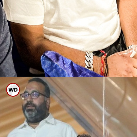
ಐಪಿಎಲ್ 2023 ಕ್ಕೆ ಹಾಜರ್
ಕುಂಟುತ್ತಲೇ ಊರುಗೋಲಿನ ಸಹಾಯದಿಂದ
ಬಂದ ರಿಷಬ್ ಗ್ಯಾಲರಿಯಲ್ಲಿ ಕುಳಿತು ತಮ್ಮ
ತಂಡಕ್ಕೆ ಚಿಯರ್ ಅಪ್ ಮಾಡಿದ್ದಾರೆ.