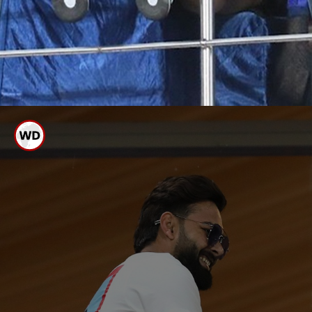
ಸಹಾಯದಿಂದ ಬಂದ
ರಿಷಬ್
ಅಪಘಾತದ ಬಳಿಕ ಮೊದಲ
ಸಾರ್ವಜನಿಕ ದರ್ಶನ
ಬಹಳ ದಿನಗಳ ನಂತರ ಸಾರ್ವಜನಿಕವಾಗಿ
ಕಾಣಿಸಿಕೊಂಡ ರಿಷಬ್ ಪಂತ್ ಗೆ
ಅಭಿಮಾನಿಗಳಿಂದಲೂ ಭರ್ಜರಿ ಸ್ವಾಗತ ಸಿಕ್ಕಿದೆ.