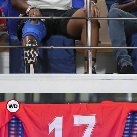
ಕುಳಿತು ಪಂದ್ಯ ವೀಕ್ಷಿಸಿದ ರಿಷಬ್