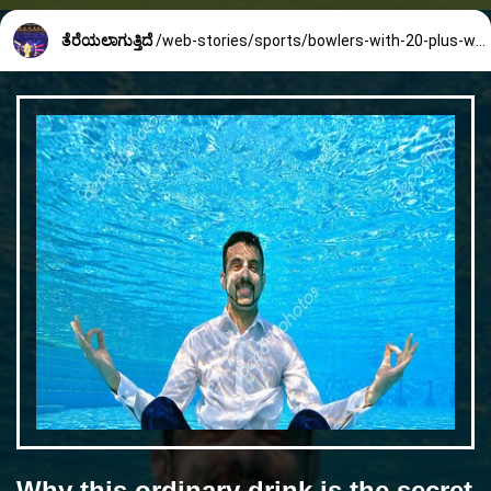
ತೆರೆಯಲಾಗುತ್ತಿದೆ
/web-stories/sports/bowlers-with-20-plus-wicket-in-one-ipl-season-863_1_1680582861.html