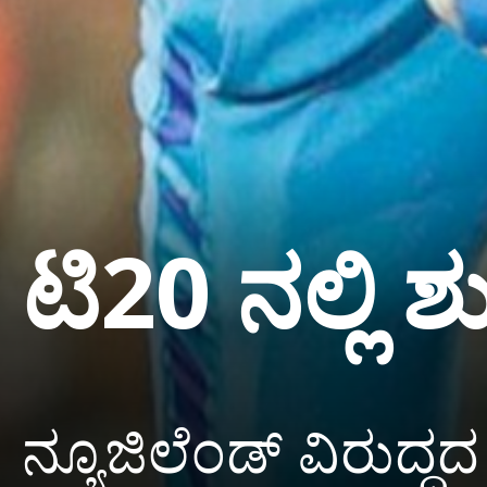
ಟಿ20 ನಲ್ಲಿ 
ನ್ಯೂಜಿಲೆಂಡ್ ವಿರುದ್