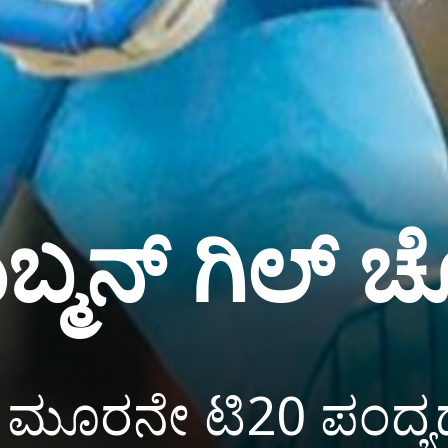
ಶುಬ್ಮನ್ ಗಿಲ್ 
ಧದ ಮೂರನೇ ಟಿ20 ಪಂದ್