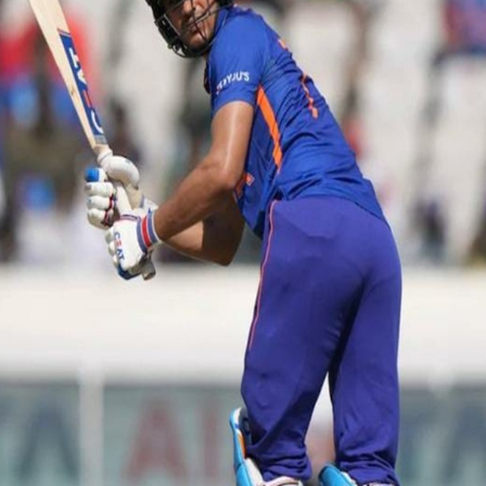
ಶ್ರೀಲಂಕಾ ವಿರುದ್ಧ ಶತಕ ಸಿಡಿಸಿದ್ದ
ಗಿಲ್