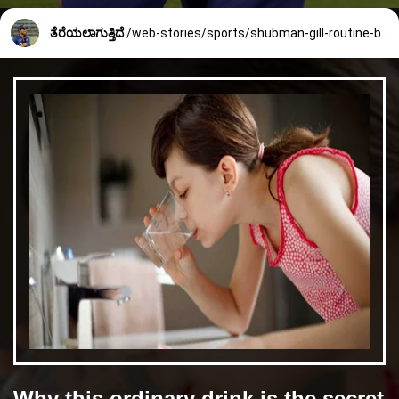
ತೆರೆಯಲಾಗುತ್ತಿದೆ
/web-stories/sports/shubman-gill-routine-before-match-605_1_1674210770.html