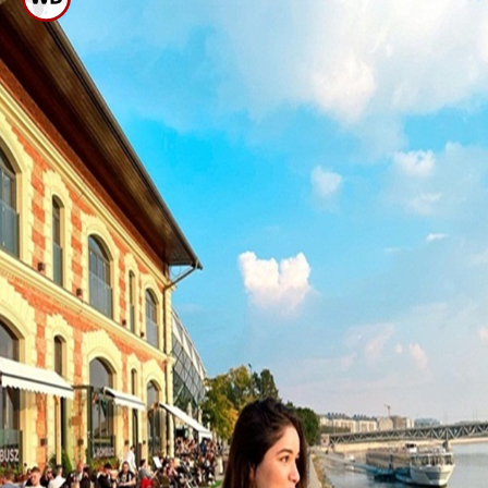
ಸಾರಾ ಜೊತೆ ಡೇಟಿಂಗ್ ನಲ್ಲಿದ್ದ ಗಿಲ್