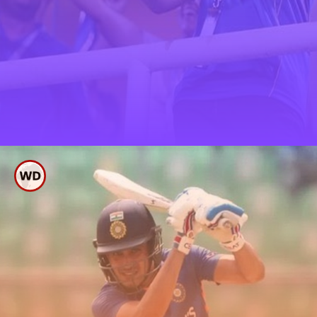
ಬ್ರೇಕಪ್ ಆಗಿದ್ದ ಜೋಡಿ