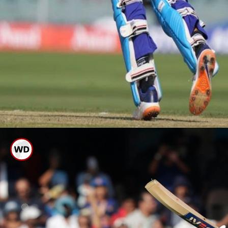
ಶುಬ್ನಂ ಗಿಲ್ ಈ ಮೊದಲು ಟೀಂ ಇಂಡಿಯಾ
ದಿಗ್ಗಜ ಸಚಿನ್ ತೆಂಡುಲ್ಕರ್ ಪುತ್ರಿ ಸಾರಾ
ತೆಂಡುಲ್ಕರ್ ಜೊತೆ ಡೇಟಿಂಗ್ ನಲ್ಲಿದ್ದರು ಎಂಬ
ಸುದ್ದಿಯಿತ್ತು. ಬಳಿಕ ಇಬ್ಬರೂ ಬ್ರೇಕಪ್
ಮಾಡಿಕೊಂಡಿದ್ದಾರೆ ಎನ್ನಲಾಗಿದೆ.