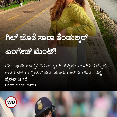
ಗಿಲ್ ಜೊತೆ ಸಾರಾ ತೆಂಡುಲ್ಕರ್
ಎಂಗೇಜ್ ಮೆಂಟ್!
ಟೀಂ ಇಂಡಿಯಾ ಕ್ರಿಕೆಟಿಗ ಶುಬ್ನಂ ಗಿಲ್ ದ್ವಿಶತಕ ಬಾರಿಸಿದ ಬೆನ್ನಲ್ಲೇ
ಅವರ ಹಳೆಯ ಪ್ರೀತಿ ವಿಷಯ ಸೋಷಿಯಲ್ ಮೀಡಿಯಾದಲ್ಲಿ
ವೈರಲ್ ಆಗಿದೆ.
Photo credit:Twitter