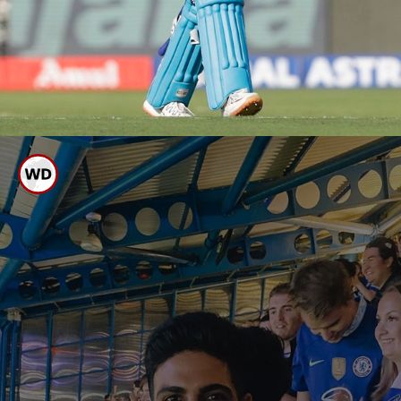
ಗಿಲ್ ಹಳೆಯ ಲವ್
ಮುನ್ನಲೆಗೆ
ನ್ಯೂಜಿಲೆಂಡ್ ವಿರುದ್ಧ ದ್ವಿಶತಕ
ಆದರೆ ಈಗ ಗಿಲ್ ದ್ವಿಶತಕ ಗಳಿಸುತ್ತಿದ್ದಂತೇ
ಸೋಷಿಯಲ್ ಮೀಡಿಯಾದಲ್ಲಿ ಇವರಿಬ್ಬರೂ
ಎಂಗೇಜ್ ಮೆಂಟ್ ಮಾಡಿಕೊಳ್ಳಲಿದ್ದಾರೆ ಎಂಬ
ಮೆಮೆಗಳು ವೈರಲ್ ಆಗಿವೆ.