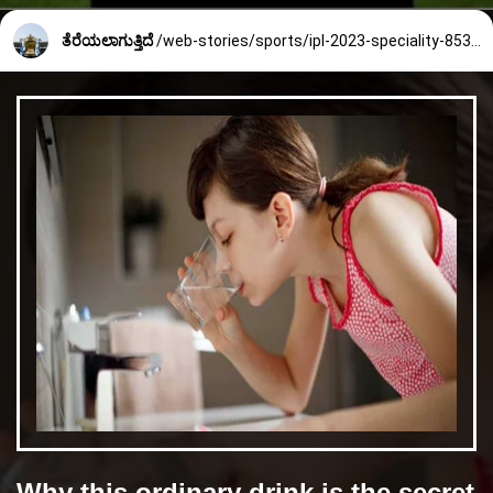
ತೆರೆಯಲಾಗುತ್ತಿದೆ
/web-stories/sports/ipl-2023-speciality-853_1_1680235445.html