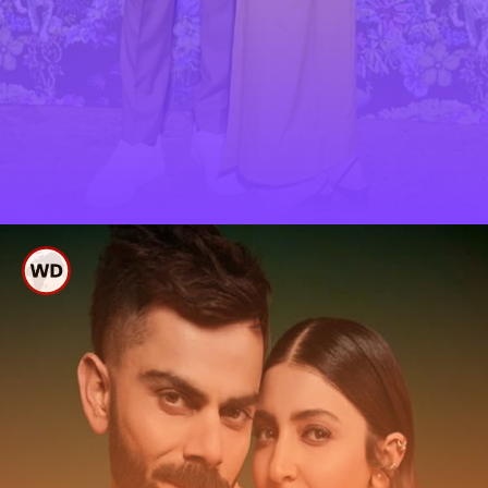
ಈವೆಂಟ್ ಗಾಗಿ ರೆಡಿ ಆಗಿದ್ದ
ಜೋಡಿ