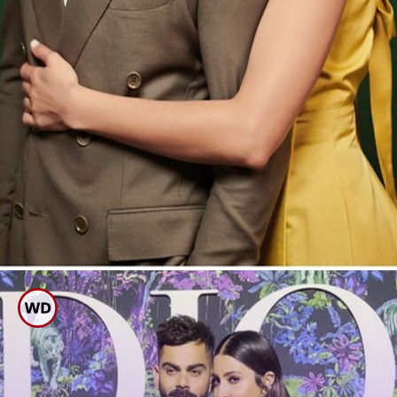
ಪವರ್ ಫುಲ್ ಕಪಲ್