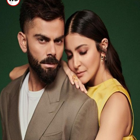
ಪತ್ನಿ ಜೊತೆ ಫಿಲ್ಮೀ ಪೋಸ್