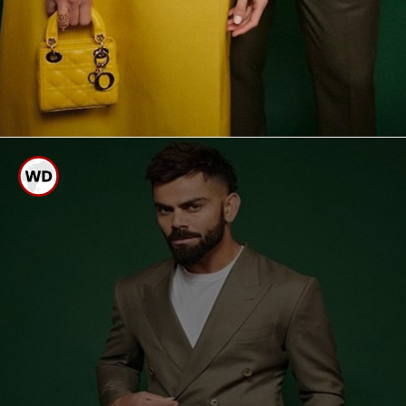
ಹ್ಯಾಂಡ್ಸಮ್ ಹಂಕ್
ಕೊಹ್ಲಿ
ವಿರುಷ್ಕಾ ಎಂದೇ ಖ್ಯಾತರಾಗಿರುವ
ದಂಪತಿ
ಕೊಹ್ಲಿ ಅನುಷ್ಕಾ ದಂಪತಿ ಪರ್ಫೆಕ್ಟ್
ಫೋಟೋವನ್ನು ನೆಟ್ಟಿಗರು ಮೆಚ್ಚಿಕೊಂಡಿದ್ದಾರೆ.
ಫೋಟೋ ಶೂಟ್ ನ ಗ್ಯಾಲರಿ ಇಲ್ಲಿದೆ ನೋಡಿ.