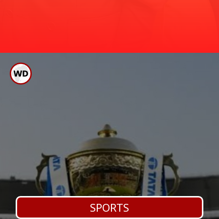
ಕೊಹ್ಲಿ ಅನುಷ್ಕಾ ದಂಪತಿ ಪರ್ಫೆಕ್ಟ್ ಫೋಟೋವನ್ನು
ನೆಟ್ಟಿಗರು ಮೆಚ್ಚಿಕೊಂಡಿದ್ದಾರೆ. ಫೋಟೋ ಶೂಟ್ ನ
ಗ್ಯಾಲರಿ ಇಲ್ಲಿದೆ ನೋಡಿ.
ಕೊಹ್ಲಿ ತೋಳಲ್ಲಿ ಅನುಷ್ಕಾ
SPORTS