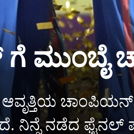
ಲ್ ಗೆ ಮುಂಬೈ
 ಆವೃತ್ತಿಯ ಚಾಂಪಿಯನ್
ೆ. ನಿನ್ನೆ ನಡೆದ ಫೈನಲ್