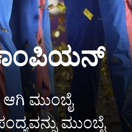
 ಚಾಂಪಿಯನ್
 ಆಗಿ ಮುಂಬೈ
 ಪಂದ್ಯವನ್ನು ಮುಂಬೈ